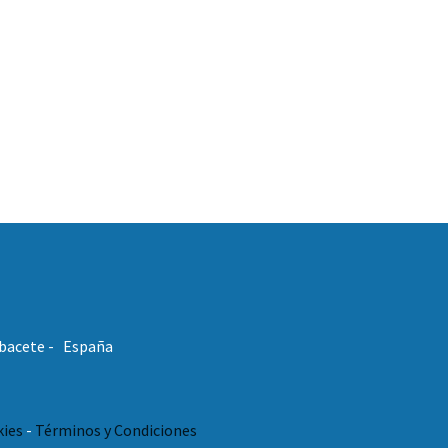
Albacete - España
kies
-
Términos y Condiciones