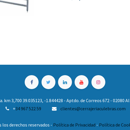
. km 3,700 39.035123, -1.844428 - Aptdo. de Correos 672 - 02080 
+
34 967 522 59
clientes@cerrajeriaculebras.com
s los derechos reservados -
Política de Privacidad
-
Política de Coo