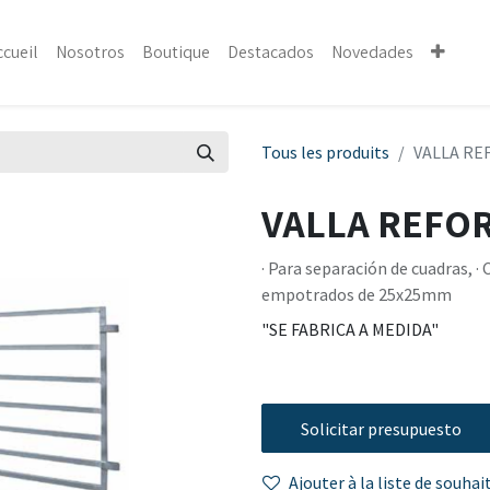
ccueil
Nosotros
Boutique
Destacados
Novedades
Tous les produits
VALLA RE
VALLA REFO
· Para separación de cuadras, ·
empotrados de 25x25mm
"SE FABRICA A MEDIDA"
Solicitar presupuesto
Ajouter à la liste de souhai