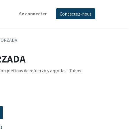
Se connecter
Contactez-nous
FORZADA
RZADA
 Con pletinas de refuerzo y argollas · Tubos
ts