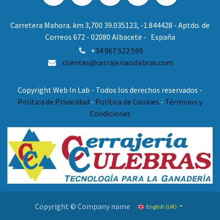
Carretera Mahora. km 3,700 39.035123, -1.844428 - Aptdo. de
Correos 672 - 02080 Albacete - España
+
34 967 522 599
clientes@cerrajeriaculebras.com
Copyright Web In Lab - Todos los derechos reservados -
Política de Privacidad
-
Política de Cookies
-
Términos y
Condiciones
Copyright © Company name
English (UK)