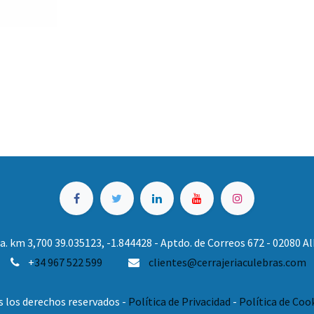
. km 3,700 39.035123, -1.844428 - Aptdo. de Correos 672 - 02080 
+
34 967 522 599
clientes@cerrajeriaculebras.com
s los derechos reservados -
Política de Privacidad
-
Política de Coo