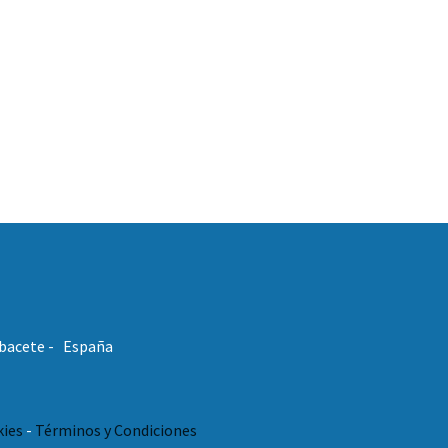
Albacete - España
kies
-
Términos y Condiciones