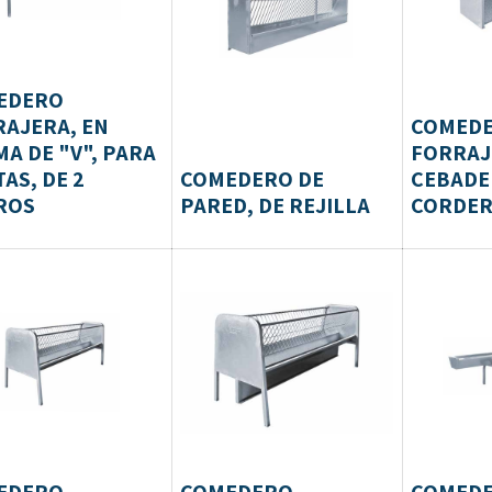
EDERO
AJERA, EN
COMED
A DE "V", PARA
FORRAJ
AS, DE 2
COMEDERO DE
CEBADE
ROS
PARED, DE REJILLA
CORDE
EDERO
COMEDERO
COMEDE