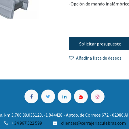
-Opción de mando inalámbrico 
Solicitar presupuesto
Añadir a lista de deseos
. km 3,700 39.035123, -1.844428 - Aptdo. de Correos 672 - 02080 
+
34 967 522 599
clientes@cerrajeriaculebras.com