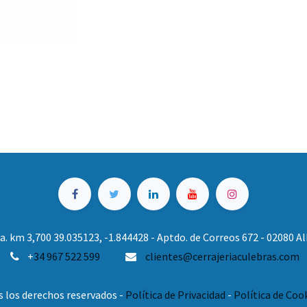
. km 3,700 39.035123, -1.844428 - Aptdo. de Correos 672 - 02080 
+
34 967 522 599
clientes@cerrajeriaculebras.com
s los derechos reservados -
Política de Privacidad
-
Política de Coo