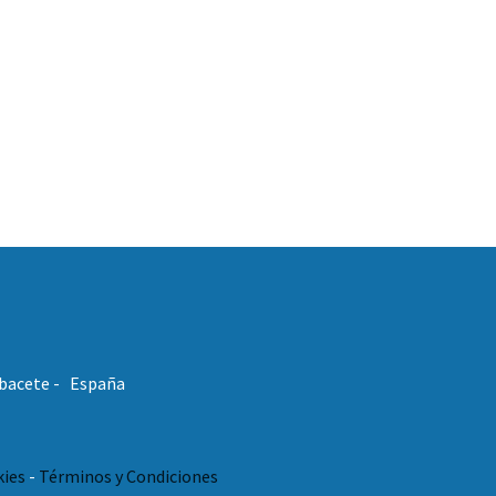
Albacete - España
kies
-
Términos y Condiciones