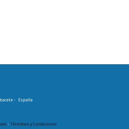
Albacete - España
kies
-
Términos y Condiciones