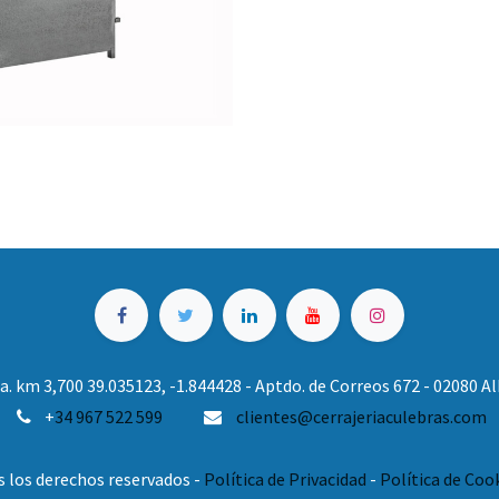
. km 3,700 39.035123, -1.844428 - Aptdo. de Correos 672 - 02080 
+
34 967 522 599
clientes@cerrajeriaculebras.com
s los derechos reservados -
Política de Privacidad
-
Política de Coo