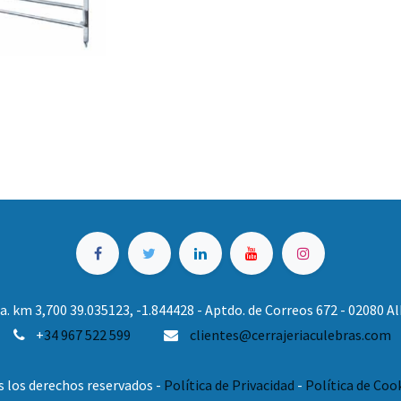
. km 3,700 39.035123, -1.844428 - Aptdo. de Correos 672 - 02080 
+
34 967 522 599
clientes@cerrajeriaculebras.com
s los derechos reservados -
Política de Privacidad
-
Política de Coo