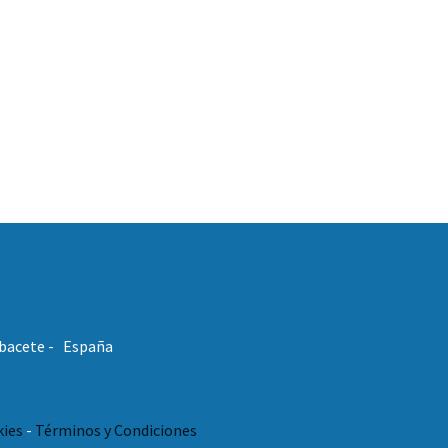
Albacete - España
kies
-
Términos y Condiciones