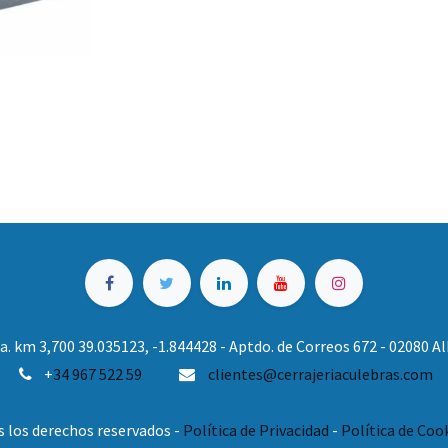
. km 3,700 39.035123, -1.844428 - Aptdo. de Correos 672 - 02080 
+
34 967 522 59
clientes@cerrajeriaculebras.com
s los derechos reservados -
Política de Privacidad
-
Política de Coo