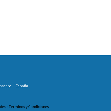
Albacete - España
kies
-
Términos y Condiciones