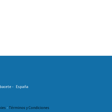
Albacete - España
kies
-
Términos y Condiciones