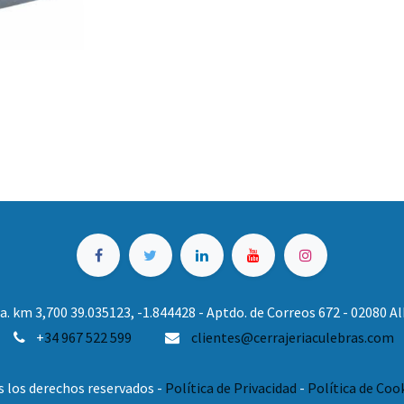
. km 3,700 39.035123, -1.844428 - Aptdo. de Correos 672 - 02080 
+
34 967 522 599
clientes@cerrajeriaculebras.com
s los derechos reservados -
Política de Privacidad
-
Política de Coo