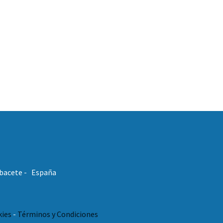
Albacete - España
kies
-
Términos y Condiciones