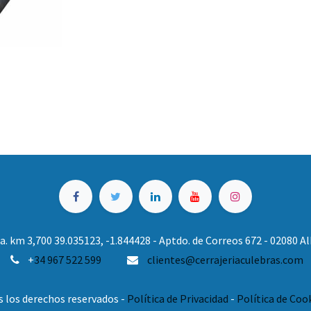
. km 3,700 39.035123, -1.844428 - Aptdo. de Correos 672 - 02080 
+
34 967 522 599
clientes@cerrajeriaculebras.com
s los derechos reservados -
Política de Privacidad
-
Política de Coo