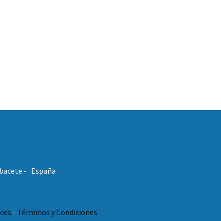
Albacete - España
kies
-
Términos y Condiciones