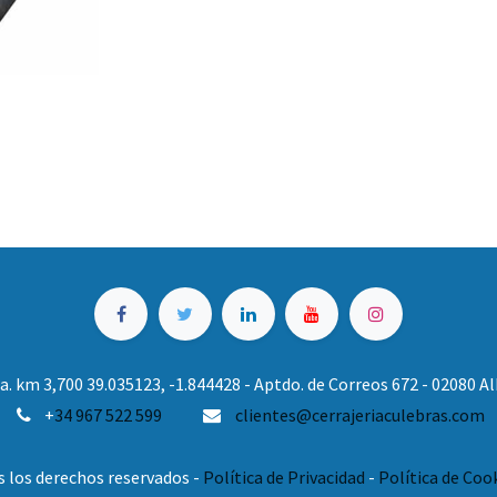
. km 3,700 39.035123, -1.844428 - Aptdo. de Correos 672 - 02080 
+
34 967 522 599
clientes@cerrajeriaculebras.com
s los derechos reservados -
Política de Privacidad
-
Política de Coo