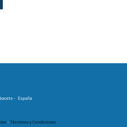
Albacete - España
kies
-
Términos y Condiciones