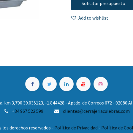
Solicitar presupuesto
Add to wishlist
. km 3,700 39.035123, -1.844428 - Aptdo. de Correos 672 - 02080 
+
34 967 522 599
clientes@cerrajeriaculebras.com
s los derechos reservados -
Política de Privacidad
-
Política de Coo